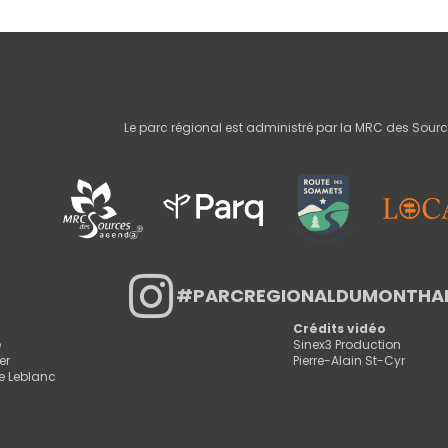
Le parc régional est administré par la MRC des Sour
#PARCREGIONALDUMONTHA
Crédits vidéo
e
Sinex3 Production
er
Pierre-Alain St-Cyr
e Leblanc