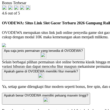
Bonus Terbesar
4.6 out of 5
OVODEWA: Situs Link Slot Gacor Terbaru 2026 Gampang Raih
OVODEWA merupakan situs link judi online penyedia game slot gacor 
cukup dengan modal 10K maka kemenangan akan menjadi milikmu.
Apa saja jenis permainan yang tersedia di OVODEWA?
Selain berbagai pilihan permainan slot online bertema klasik hingga
variasi hiburan dan dapat mencoba fitur maupun mekanisme permain
Apakah game di OVODEWA memiliki fitur menarik?
Ya, setiap game dilengkapi fitur modern seperti bonus, free spin, d
Apakah benar OVODEWA memiliki peluang maxwin tinggi?