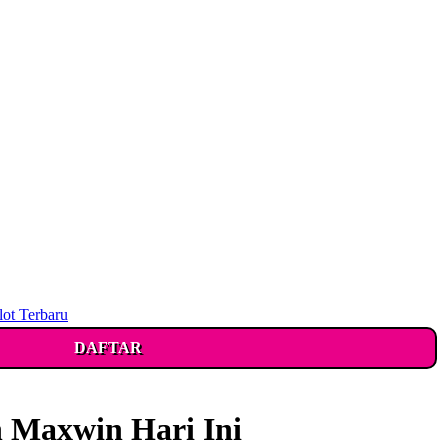
lot Terbaru
DAFTAR
 Maxwin Hari Ini