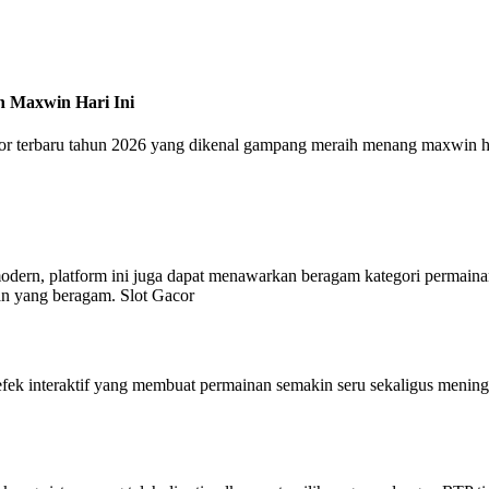
 Maxwin Hari Ini
terbaru tahun 2026 yang dikenal gampang meraih menang maxwin hari i
 modern, platform ini juga dapat menawarkan beragam kategori permain
an yang beragam.
Slot Gacor
an efek interaktif yang membuat permainan semakin seru sekaligus men