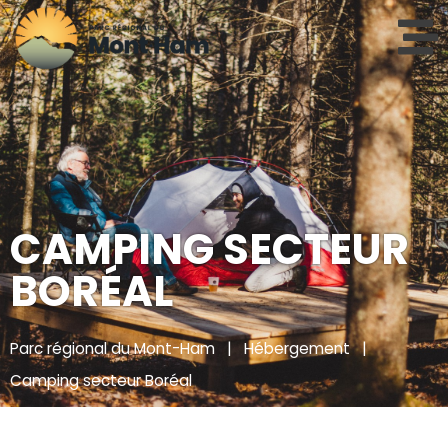
CAMPING SECTEUR
BORÉAL
Parc régional du Mont-Ham
|
Hébergement
|
Camping secteur Boréal